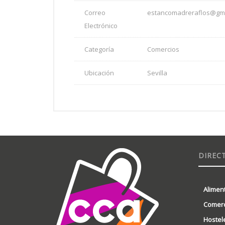
Correo
estancomadreraflos@gma
Electrónico
Categoría
Comercios
Ubicación
Sevilla
DIREC
Alimen
Comerc
Hostel