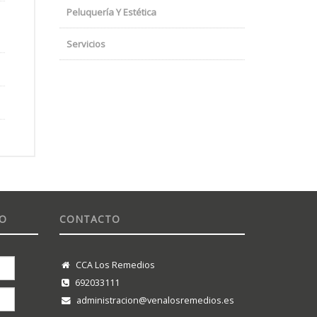
Peluquería Y Estética
Servicios
TO
CONTACTO
CCA Los Remedios
692033111
administracion@venalosremedios.es