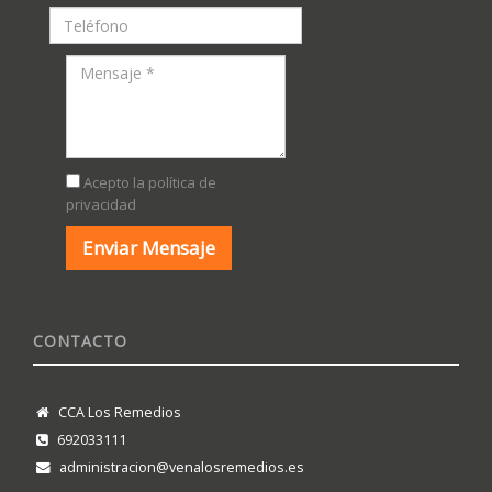
Acepto la política de
privacidad
CONTACTO
CCA Los Remedios
692033111
administracion@venalosremedios.es