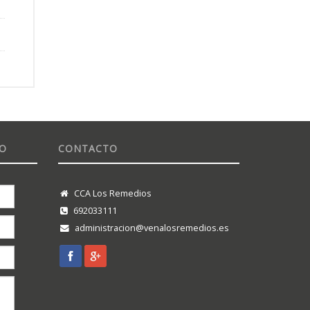
TO
CONTACTO
CCA Los Remedios
692033111
administracion@venalosremedios.es