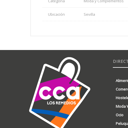
Categoría
Moda y Complementos
Ubicación
Sevilla
DIREC
Alimen
Comerc
Hostel
Moda 
Ocio
Peluque