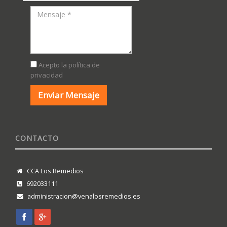
Acepto la política de
privacidad
CONTACTO
CCA Los Remedios
692033111
administracion@venalosremedios.es