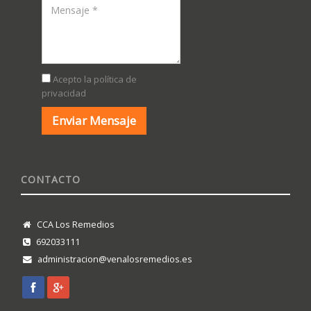
Acepto la política de
privacidad
CONTACTO
CCA Los Remedios
692033111
administracion@venalosremedios.es