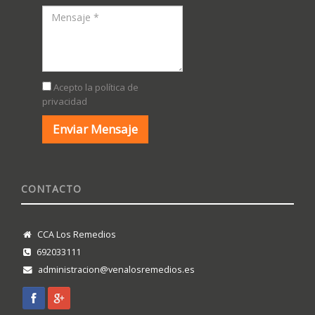
Acepto la política de
privacidad
CONTACTO
CCA Los Remedios
692033111
administracion@venalosremedios.es